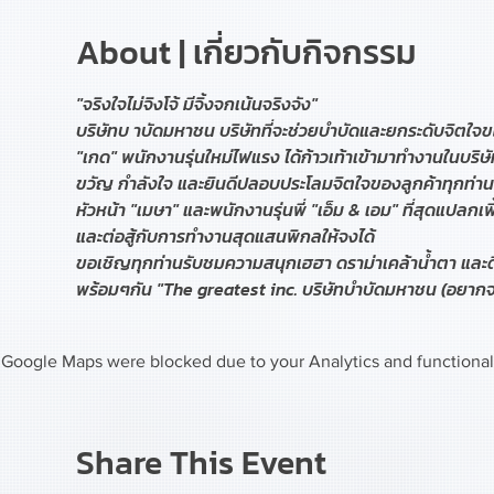
About | เกี่ยวกับกิจกรรม
"จริงใจไม่จิงโจ้ มีจิ้งจกเน้นจริงจัง"
บริษัทบ าบัดมหาชน บริษัทที่จะช่วยบำบัดและยกระดับจิตใจข
"เกด" พนักงานรุ่นใหม่ไฟแรง ได้ก้าวเท้าเข้ามาทำงานในบริ
ขวัญ กำลังใจ และยินดีปลอบประโลมจิตใจของลูกค้าทุกท่าน
หัวหน้า "เมษา" และพนักงานรุ่นพี่ "เอ็ม & เอม" ที่สุดแปลกเ
และต่อสู้กับการทำงานสุดแสนพิกลให้จงได้
ขอเชิญทุกท่านรับชมความสนุกเฮฮา ดราม่าเคล้าน้ำตา และดื
พร้อมๆกัน "The greatest inc. บริษัทบำบัดมหาชน (อยากจะ
Google Maps were blocked due to your Analytics and functional 
Share This Event