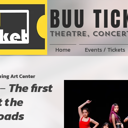
BUU TIC
Theatre, Concert
Home
Events / Tickets
ing Art Center
The first
t the
roads