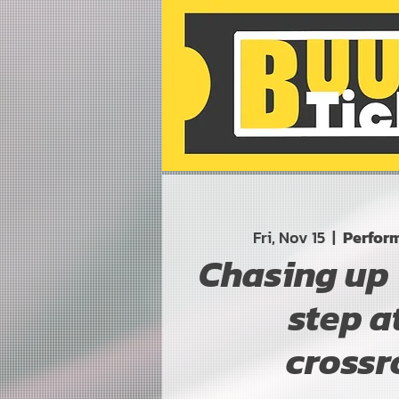
Fri, Nov 15
  |  
Perform
Chasing up－
step a
cross