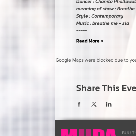
Dancer : Chanita Phollawat
meaning of show : Breathe li
Style : Contemporary

Music : breathe me - sia 
-----
Read More >
Google Maps were blocked due to your
Share This Ev
BUU TI