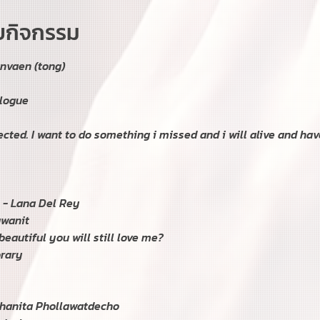
ับกิจกรรม
vaen (tong)

logue

ected. I want to do something i missed and i will alive and have 
 - Lana Del Rey

wanit

beautiful you will still love me?

rary 
hanita Phollawatdecho
