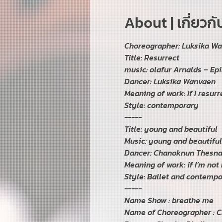
About | เกี่ยวก
Choreographer: Luksika Wan
Title: Resurrect

music: olafur Arnalds – Epi
Dancer: Luksika Wanvaen

Meaning of work: If I resurr
Style: contemporary 
-----
Title: young and beautiful

Music: young and beautiful
Dancer: Chanoknun Thesna
Meaning of work: if I’m not 
Style: Ballet and contempo
-----
Name Show : breathe me

Name of Choreographer : C