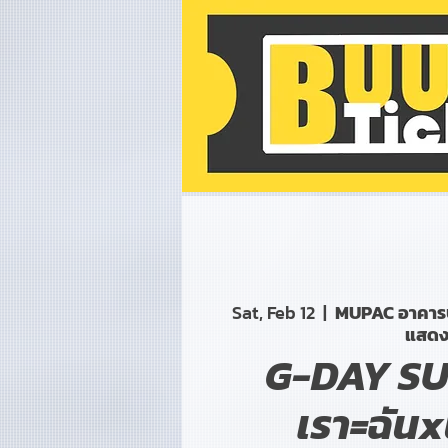
Sat, Feb 12
  |  
MUPAC อาคารป
แสด
G-DAY S
เรา=ฉัน