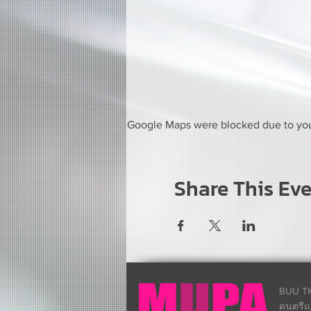
Google Maps were blocked due to your
Share This Ev
BUU TI
ดนตรีแ