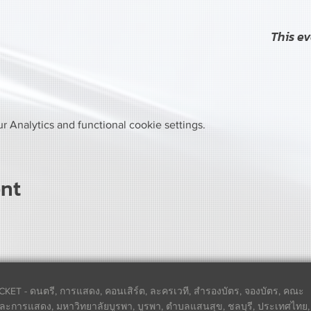
This ev
 Analytics and functional cookie settings.
ent
CKET - ดนตรี, การแสดง, คอนเสิร์ต, ละครเวที, สำรองบัตร, จองบัตร, คณะ
ละการแสดง, มหาวิทยาลัยบูรพา, บูรพา, ตำบลแสนสุข, ชลบุรี, ประเทศไทย,