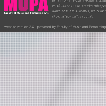
BUU TICKET - ดนตรี, การแสดง, คอนเส
ดนตรีและการแสดง, มหาวิทยาลัยบูรพา
ลงประกาศ, ลงประกาศฟรี, ประชาสัมพันธ
เสียง, เครื่องดนตรี, ระบบแสง
website version 2.0 - powered by Faculty of Music and Performing