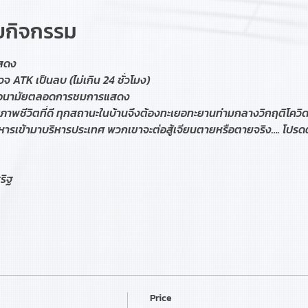
ับกิจกรรม
แสดง
 ATK เป็นลบ (ไม่เกิน 24 ชั่วโมง)
กากอนามัยตลอดการชมการแสดง
ุณภาพชีวิตที่ดี ทุกสถานะในบ้านจึงต้องทะเยอทะยานท่ามกลางวิกฤติโควิด
ระหารเข้ามาบริหารประเทศ พวกเขาจะต่อสู้เจียนตายหรือตายจริง…. โปร
ริฐ
Price