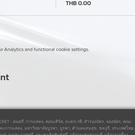
THB 0.00
 Analytics and functional cookie settings.
ent
CKET - ดนตรี, การแสดง, คอนเสิร์ต, ละครเวที, สำรองบัตร, จองบัตร, คณะ
ละการแสดง, มหาวิทยาลัยบูรพา, บูรพา, ตำบลแสนสุข, ชลบุรี, ประเทศไทย,
ศ, ลงประกาศฟรี, ประชาสัมพันธ์ฟรี, บริการเช่าสถานที่, บริการเครื่อง