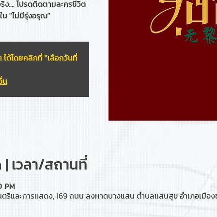
ริง…. โปรดติดตามละครชีวิต
น "ไม่มีรุ่งอรุณ"
ได้โดยคลิกที่ "เลือกวันที่
ื่น
| เวลา/สถานที่
00 PM
นตรีและการแสดง, 169 ถนน ลงหาดบางแสน ตำบลแสนสุข อำเภอเมืองชล