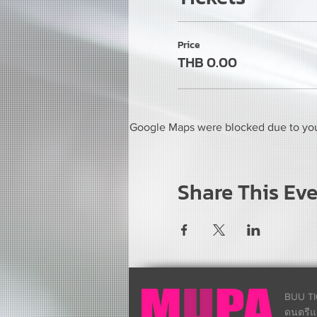
Price
THB 0.00
Google Maps were blocked due to your
Share This Ev
BUU TI
ดนตรีแ