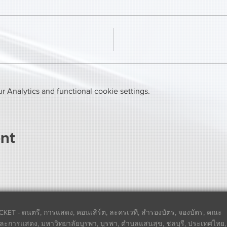
 Analytics and functional cookie settings.
ent
CKET - ดนตรี, การแสดง, คอนเสิร์ต, ละครเวที, สำรองบัตร, จองบัตร, คณะ
ละการแสดง, มหาวิทยาลัยบูรพา, บูรพา, ตำบลแสนสุข, ชลบุรี, ประเทศไทย,