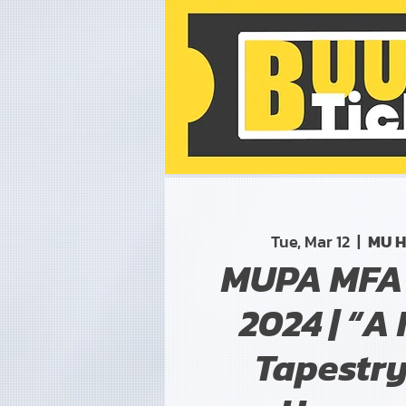
Tue, Mar 12
  |  
MU H
MUPA MFA
2024 | “A
Tapestry