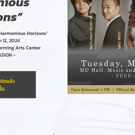
nious
ons”
 Harmonious Horizons”
 12, 2024
orming Arts Center
SSION -
ปิดแล้ว
ื่น