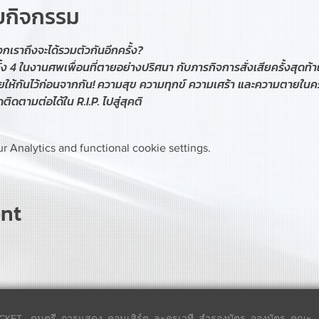
ับกิจกรรม
เราถึงจะได้รวมตัวกันอีกครั้ง?
้ง 4 ในงานศพเพื่อนที่ตายอย่างปริศนา กับภารกิจการสั่งเสียครั้งสุดท้าย
้กันไว้ก่อนจากกัน! ความสุข ความทุกข์ ความเศร้า และความตายในครั้
ิดตามต่อได้ใน R.I.P. ไปสู่สุคติ
 Analytics and functional cookie settings.
ent
CKET - ดนตรี, การแสดง, คอนเสิร์ต, ละครเวที, สำรองบัตร, จองบัตร, คณะ