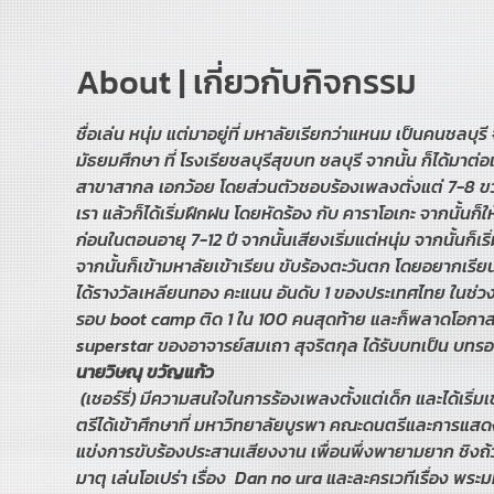
About | เกี่ยวกับกิจกรรม
ชื่อเล่น หนุ่ม แต่มาอยู่ที่ มหาลัยเรียกว่าแหนม เป็นคนชลบุร
มัธยมศึกษา ที่ โรงเรียชลบุรีสุขบท ชลบุรี จากนั้น ก็ได้ม
สาขาสากล เอกว้อย โดยส่วนตัวชอบร้องเพลงตั่งแต่ 7-8 ขว
เรา แล้วก็ได้เริ่มฝึกฝน โดยหัดร้อง กับ คาราโอเกะ จากนั้นก็ให
ก่อนในตอนอายุ 7-12 ปี จากนั้นเสียงเริ่มแต่หนุ่ม จากนั้นก็เ
จากนั้นก็เข้ามหาลัยเข้าเรียน ขับร้องตะวันตก โดยอยากเรียน ให
ได้รางวัลเหลียนทอง คะแนน อันดับ 1 ของประเทศไทย ในช่วง ปี
รอบ boot camp ติด 1 ใน 100 คนสุดท้าย และก็พลาดโอกาส ไป จ
นายวิษณุ ขวัญแก้ว 
 (เชอร์รี่) มีความสนใจในการร้องเพลงตั้งแต่เด็ก และได้เริ่มเข้าศึกษาที่โรงเรียน วิทยาลัยนาฎศิลป สาขาคีตศิลป์สากล ในระดับปริญา
ตรีได้เข้าศึกษาที่ มหาวิทยาลัยบูรพา คณะดนตรีและการแสด
แข่งการขับร้องประสานเสียงงาน เพื่อนพึ่งพายามยาก ชิงถ
มาตุ เล่นโอเปร่า เรื่อง  Dan no ura และละครเวทีเรื่อง พร