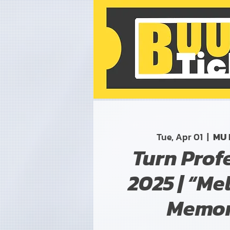
Tue, Apr 01
  |  
MU 
Turn Prof
2025 | “Me
Memor