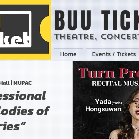
BUU TIC
Theatre, Concert
Home
Events / Tickets
Hall | MUPAC
essional
lodies of
ies”