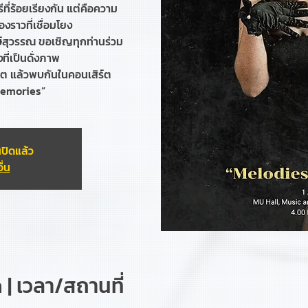
ที่ร้อยเรียงกัน แต่คือความ
องราวที่เชื่อมโยง
งษ์สุวรรณ ขอเชิญทุกท่านร่วม
ี่เป็นดั่งภาพ
ิต แล้วพบกันในคอนเสิร์ต
Memories”
ปิดแล้ว
ื่น
| เวลา/สถานที่