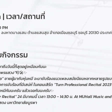
| เวลา/สถานที่
30 PM
งหาดบางแสน ตำบลแสนสุข อำเภอเมืองชลบุรี ชลบุรี 20130 ประเท
ับกิจกรรม
มาถึงวันนี้ก็สุดอยู่เหมือนกันนะ
คือพรแสวง”🎼🎤✨
ัย" ชายผู้มากับหุ่นหมี จะมาขับร้องแนวเพลงสมัยนิยมหลากหลายรูปแบบ
ารขับร้องที่มีเสน่ห์ ในคอนเสิร์ต “Turn Professional Recital 2023
่นหมีกันนะครับ แล้วเจอกันนะครับ✨
 Recital“ 24 มีนาคมนี้ เวลา 13:00 - 14:30 น. At MUHall Music an
ดง มหาวิทยาลัยบูรพา