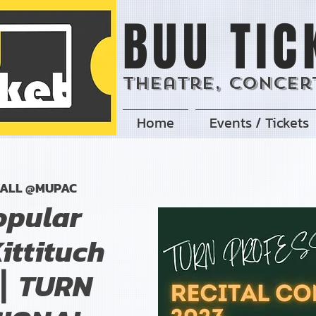
BUU TIC
Theatre, Concert
Home
Events / Tickets
ALL @MUPAC
opular
ittituch
 ┃ TURN