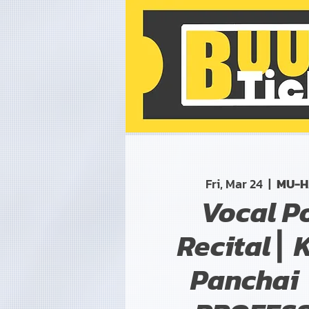
Fri, Mar 24
  |  
MU-H
Vocal P
Recital┃ K
Panchai